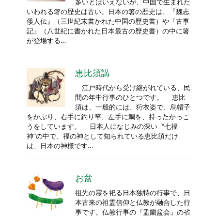
多いとはいえないが、中国で生まれた
いわれる箸の歴史は古い。日本の箸の歴史は、『魏志
倭人伝』（三世紀末書かれた中国の歴史書）や『古事
記』（八世紀に書かれた日本最古の歴史書）の中に箸
が登場する…
恵比須講
江戸時代から受け継がれている、民
間の年中行事のひとつです。 恵比
須は、一般的には、狩衣姿で、烏帽子
をかぶり、右手に釣り竿、左手に鯛を、持ったかっこ
うをしています。 日本人になじみの深い〝七福
神”の中で、福の神として知られている恵比須だけ
は、日本の神様です…
お盆
祖先の霊を祀る日本独特の行事で、日
本古来の祖霊信仰と仏教が融合した行
事です。仏教行事の『盂蘭盆会』の省