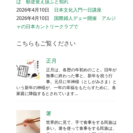
ば 順逆覚え扱ふと知れ
2026年4月10日
日本文化入門一日講座
2026年4月10日
国際婦人デェー開催 アルジ
ャの日本カントリークラブで
こちらもご覧ください
正月
正月は、各歴の年初めのこと。旧年が
無事に終わった事と、新年を祝う行
事。元旦に年神様（としがみさま）と
いう新年の神様が、一年の幸福をもたらすために、各
家庭に降臨するとされています…
箸
世界的に見て、手で食事をする民族は
多い。箸を使って食事をする民族は、