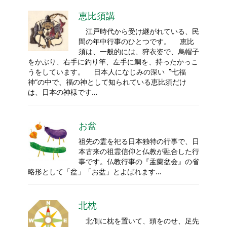
恵比須講
江戸時代から受け継がれている、民
間の年中行事のひとつです。 恵比
須は、一般的には、狩衣姿で、烏帽子
をかぶり、右手に釣り竿、左手に鯛を、持ったかっこ
うをしています。 日本人になじみの深い〝七福
神”の中で、福の神として知られている恵比須だけ
は、日本の神様です…
お盆
祖先の霊を祀る日本独特の行事で、日
本古来の祖霊信仰と仏教が融合した行
事です。仏教行事の『盂蘭盆会』の省
略形として「盆」「お盆」とよばれます…
北枕
北側に枕を置いて、頭をのせ、足先