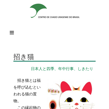
招き猫
日本人と四季、年中行事、しきたり
招き猫とは福
を呼び込むとい
われる猫の置
物。
この縁起物の