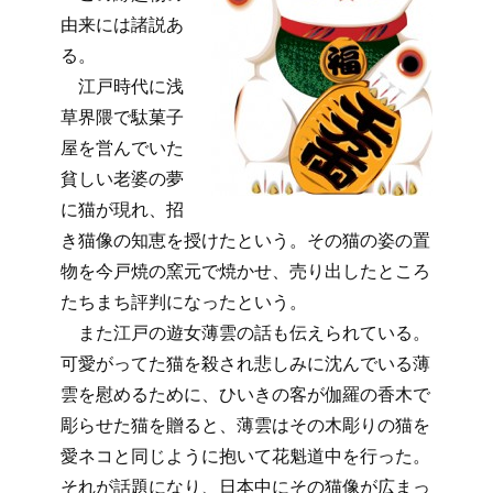
由来には諸説あ
る。
江戸時代に浅
草界隈で駄菓子
屋を営んでいた
貧しい老婆の夢
に猫が現れ、招
き猫像の知恵を授けたという。その猫の姿の置
物を今戸焼の窯元で焼かせ、売り出したところ
たちまち評判になったという。
また江戸の遊女薄雲の話も伝えられている。
可愛がってた猫を殺され悲しみに沈んでいる薄
雲を慰めるために、ひいきの客が伽羅の香木で
彫らせた猫を贈ると、薄雲はその木彫りの猫を
愛ネコと同じように抱いて花魁道中を行った。
それが話題になり、日本中にその猫像が広まっ