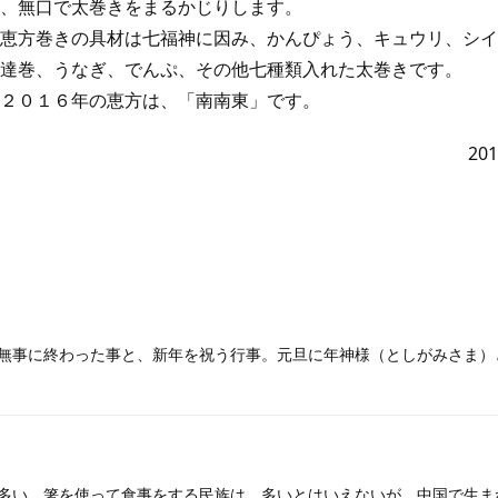
、無口で太巻きをまるかじりします。
恵方巻きの具材は七福神に因み、かんぴょう、キュウリ、シイ
達巻、うなぎ、でんぷ、その他七種類入れた太巻きです。
２０１６年の恵方は、「南南東」です。
20
無事に終わった事と、新年を祝う行事。元旦に年神様（としがみさま）
多い。箸を使って食事をする民族は、多いとはいえないが、中国で生ま