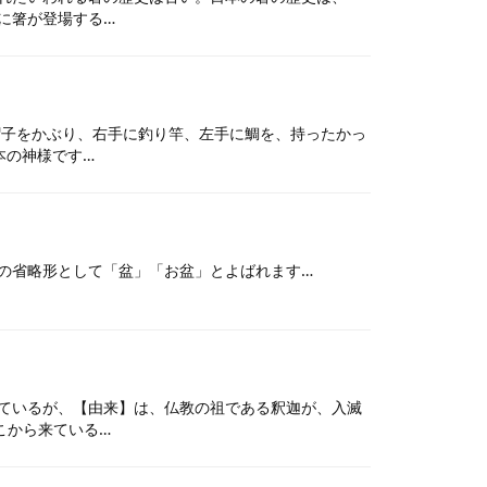
に箸が登場する…
子をかぶり、右手に釣り竿、左手に鯛を、持ったかっ
本の神様です…
の省略形として「盆」「お盆」とよばれます…
ているが、【由来】は、仏教の祖である釈迦が、入滅
こから来ている…