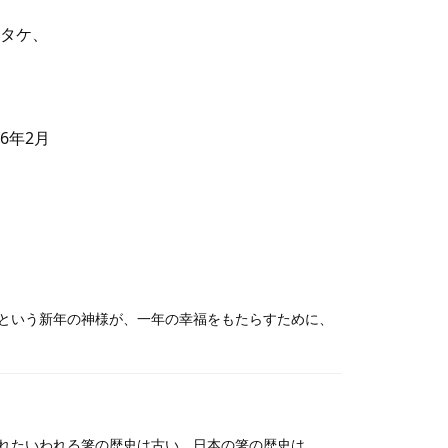
タケ、
16年2月
という新年の神様が、一年の幸福をもたらすために、
れたいわれる箸の歴史は古い。日本の箸の歴史は、