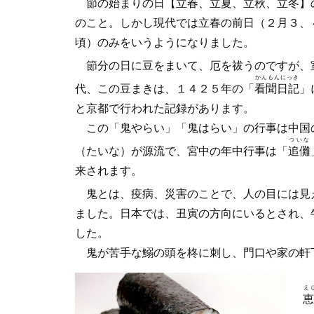
節の始まりの日【立春、立夏、立秋、立冬】
のこと。しかし現代では立春の前日（２月３、
頃）のみをいうようになりました。
節分の日に豆をまいて、厄を祓うのですが、
かんもんにっき
代、この豆まきは、１４２５年の「
看聞日記
」
と京都で行われた記録があります。
この「鬼やらい」「鬼はらい」の行事は中国
ついな
（たいな）が源流で、宮中の年中行事は「
追儺
来されます。
鬼とは、疫病、災害のことで、人の目には見
ました。日本では、丑寅の方向にいるとされ、
した。
鬼が苦手な鰯の頭を柊に刺し、門口や家の軒
最
え
恵