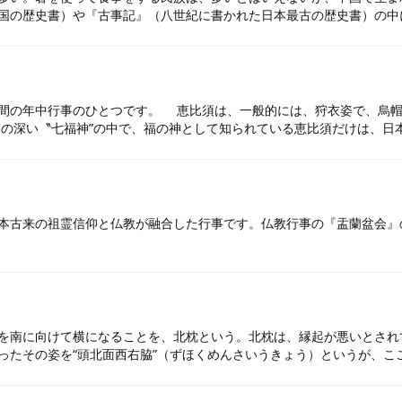
国の歴史書）や『古事記』（八世紀に書かれた日本最古の歴史書）の中
間の年中行事のひとつです。 恵比須は、一般的には、狩衣姿で、烏帽
の深い〝七福神”の中で、福の神として知られている恵比須だけは、日
本古来の祖霊信仰と仏教が融合した行事です。仏教行事の『盂蘭盆会』
を南に向けて横になることを、北枕という。北枕は、縁起が悪いとされ
ったその姿を“頭北面西右脇”（ずほくめんさいうきょう）というが、こ