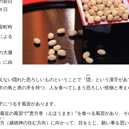
の前日
４日
室町時
による
の大儺
」に由
おに
えない隠れた恐ろしいものということで「
隠
」という漢字があ
牛の角と虎の牙を持つ、人を食べてしまう恐ろしい怪物と考え
下につるす風習があります。
近の風習で“恵方巻（えほうまき）”を食べる風習があり、そ
ほう
方
（歳徳神の住む方向）に向かって、目をとじ、願い事を思い