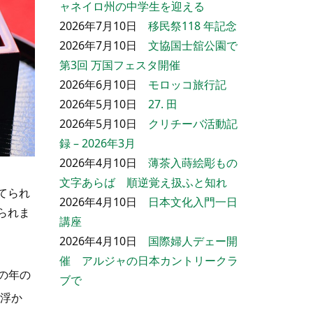
ャネイロ州の中学生を迎える
2026年7月10日
移民祭118 年記念
2026年7月10日
文協国士舘公園で
第3回 万国フェスタ開催
2026年6月10日
モロッコ旅行記
2026年5月10日
27. 田
2026年5月10日
クリチーバ活動記
録 – 2026年3月
2026年4月10日
薄茶入蒔絵彫もの
文字あらば 順逆覚え扱ふと知れ
てられ
2026年4月10日
日本文化入門一日
られま
講座
2026年4月10日
国際婦人デェー開
催 アルジャの日本カントリークラ
の年の
ブで
浮か