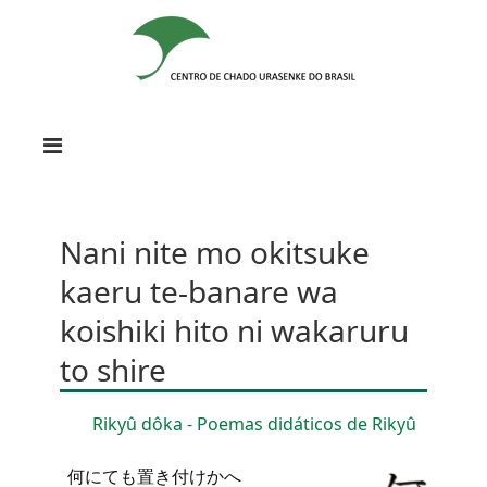
Nani nite mo okitsuke
kaeru te-banare wa
koishiki hito ni wakaruru
to shire
Rikyû dôka - Poemas didáticos de Rikyû
何にても置き付けかへ