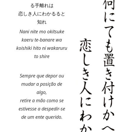
る手離れは
恋しき人にわかるると
知れ
Nani nite mo okitsuke
kaeru te-banare wa
koishiki hito ni wakaruru
to shire
Sempre que depor ou
mudar a posição de
algo,
retire a mão como se
estivesse a despedir-se
de um ente querido.