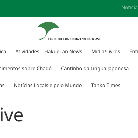
Notícia
ica
Atividades – Hakuei-an News
Mídia/Livros
Ent
cimentos sobre
Chadô
Cantinho da Língua Japonesa
ras
Notícias Locais e pelo Mundo
Tanko Times
ive