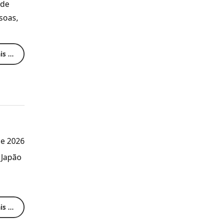
 de
soas,
s ...
de 2026
 Japão
s ...