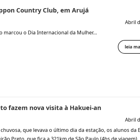
ippon Country Club, em Arujá
Abril 
o marcou o Dia Internacional da Mulher…
leia mai
to fazem nova visita à Hakuei-an
Abril 
uvosa, que levava o último dia da estação, os alunos da 
irão Preto, que fica a 321km de São Paulo (4hs de viagem),