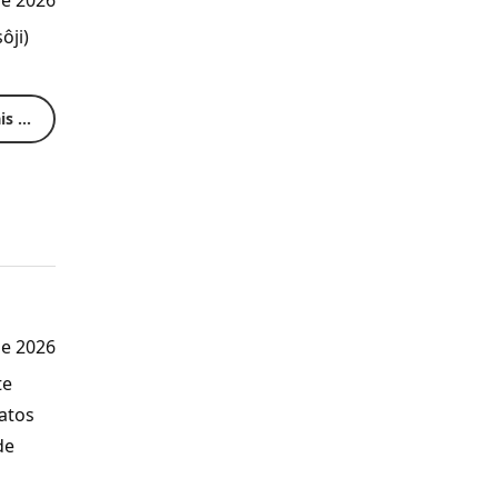
de 2026
ôji)
s ...
de 2026
te
atos
de