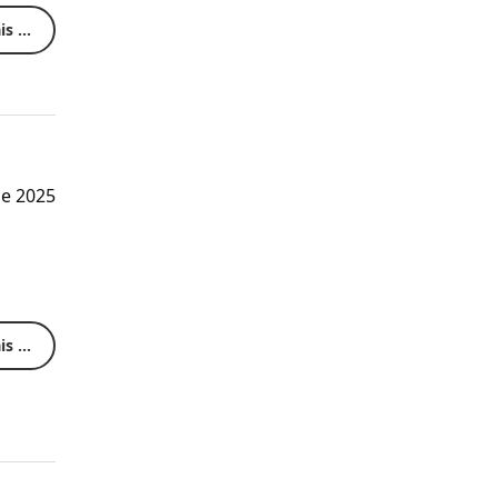
s ...
e 2025
s ...