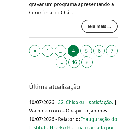
gravar um programa apresentando a
Cerimônia do Chá…
leia mais ...
1
...
4
5
6
7
...
46
Última atualização
10/07/2026 -
22. Chisoku – satisfação.
|
Wa no kokoro – O espírito japonês
10/07/2026 - Relatório:
Inauguração do
Instituto Hideko Honma marcada por