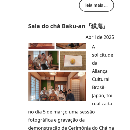
leia mais ...
Sala do chá Baku-an『獏庵』
Abril de 2025
A
solicitude
da
Aliança
Cultural
Brasil-
Japão, foi
realizada
no dia 5 de março uma sessão
fotográfica e gravação da
demonstração de Cerimônia do Chá na