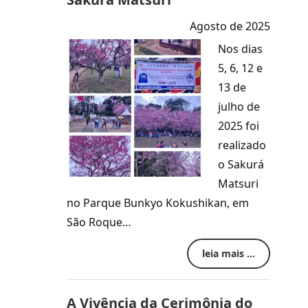
Agosto de 2025
Nos dias
5, 6, 12 e
13 de
julho de
2025 foi
realizado
o Sakurá
Matsuri
no Parque Bunkyo Kokushikan, em
São Roque…
leia mais ...
A Vivência da Cerimônia do