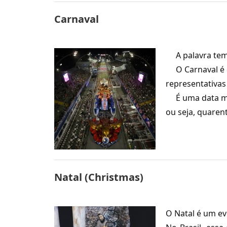
Carnaval
A palavra tem o
O Carnaval é c
representativa
É uma data móve
ou seja, quaren
Natal (Christmas)
O Natal é um e