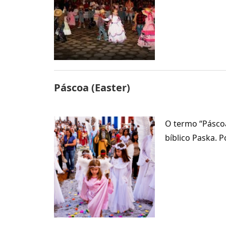
Páscoa (Easter)
O termo “Páscoa
bíblico Paska. 