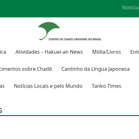
Notícia
ica
Atividades – Hakuei-an News
Mídia/Livros
Ent
cimentos sobre
Chadô
Cantinho da Língua Japonesa
ras
Notícias Locais e pelo Mundo
Tanko Times
s