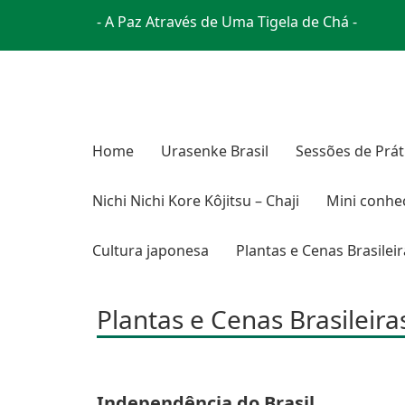
- A Paz Através de Uma Tigela de Chá -
Home
Urasenke Brasil
Sessões de Prát
Nichi Nichi Kore Kôjitsu – Chaji
Mini conhe
Cultura japonesa
Plantas e Cenas Brasilei
Plantas e Cenas Brasileira
Independência do Brasil