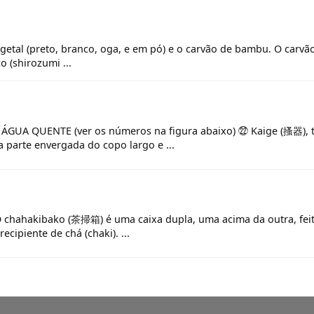
getal (preto, branco, oga, e em pó) e o carvão de bambu. O carv
 (shirozumi ...
ÁGUA QUENTE (ver os números na figura abaixo) ㉒ Kaige (搔器),
a parte envergada do copo largo e ...
ahakibako (茶掃箱) é uma caixa dupla, uma acima da outra, feita 
cipiente de chá (chaki). ...