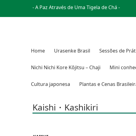
- A Paz Através de Uma Tigela de Chá -
Home
Urasenke Brasil
Sessões de Prát
Nichi Nichi Kore Kôjitsu – Chaji
Mini conhe
Cultura japonesa
Plantas e Cenas Brasilei
Kaishi・Kashikiri