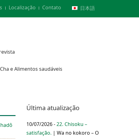
s
Localização
Contato
日本語
revista
Cha e Alimentos saudáveis
Última atualização
10/07/2026 -
22. Chisoku –
hadô
satisfação.
| Wa no kokoro – O