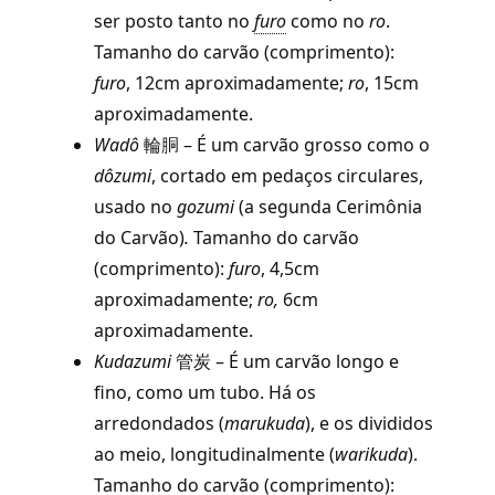
ser posto tanto no
furo
como no
ro
.
Tamanho do carvão (comprimento):
furo
, 12cm aproximadamente;
ro
, 15cm
aproximadamente.
Wadô
輪胴 – É um carvão grosso como o
dôzumi
, cortado em pedaços circulares,
usado no
gozumi
(a segunda Cerimônia
do Carvão)
.
Tamanho do carvão
(comprimento):
furo
,
4,5cm
aproximadamente;
ro,
6cm
aproximadamente.
Kudazumi
管炭 – É um carvão longo e
fino, como um tubo. Há os
arredondados (
marukuda
), e os divididos
ao meio, longitudinalmente (
warikuda
).
Tamanho do carvão (comprimento):