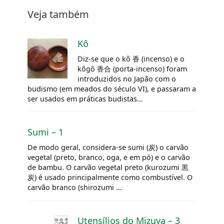
Veja também
Kô
Diz-se que o kô 香 (incenso) e o
kôgô
香合 (porta-incenso) foram
introduzidos no Japão com o
budismo (em meados do século VI), e passaram a
ser usados em práticas budistas…
Sumi – 1
De modo geral, considera-se sumi (炭) o carvão
vegetal (preto, branco, oga, e em pó) e o carvão
de bambu. O carvão vegetal preto (kurozumi 黒
炭) é usado principalmente como combustível. O
carvão branco (shirozumi ...
Utensílios do
Mizuya
– 3