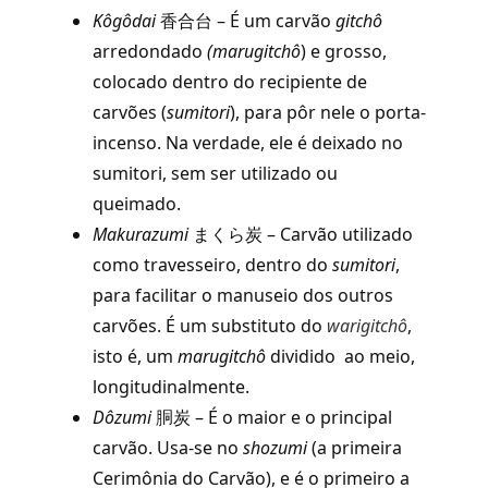
Kôgôdai
香合台 – É um carvão
gitchô
arredondado
(marugitchô
) e grosso,
colocado dentro do recipiente de
carvões (
sumitori
), para pôr nele o porta-
incenso. Na verdade, ele é deixado no
sumitori, sem ser utilizado ou
queimado.
Makurazumi
まくら炭 – Carvão utilizado
como travesseiro, dentro do
sumitori
,
para facilitar o manuseio dos outros
carvões. É um substituto do
warigitchô
,
isto é, um
marugitchô
dividido ao meio,
longitudinalmente.
Dôzumi
胴炭 – É o maior e o principal
carvão. Usa-se no
shozumi
(a primeira
Cerimônia do Carvão), e é o primeiro a