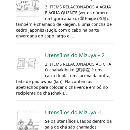
3. ITEMS RELACIONADOS À ÁGUA
E ÁGUA QUENTE (ver os números
na figura abaixo) ㉒ Kaige (搔器),
também é chamado de kaigen. É uma concha de
cedro japonês (sugi), com o cabo na parte
envergada do copo largo e ...
Utensílios do
Mizuya
– 2
2. ITEMS RELACIONADOS AO CHÁ
O chahakibako (茶掃箱) é uma
caixa dupla, uma acima da outra,
feita de paulownia (kiri). Ela contém os
apetrechos para colocar o chá verde em pó no
recipiente de chá (chaki). ...
Utensílios do
Mizuya
-1
Se os utensílios usados dentro da
sala de chá são chamados