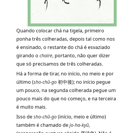
Quando colocar chá na tigela, primeiro
ponha três colheradas, depois tal como nos
é ensinado, o restante do chá é esvaziado
girando o
chaire
,
portanto, não quer dizer
que só precisamos de três colheradas.
Há a forma de tirar, no início, no meio e por
último (
sho-chû-go
初中後); no início pegue
um pouco, na segunda colherada pegue um
pouco mais do que no começo, e na terceira
é muito mais.
Isso de
sho-chû-go
(início, meio e último)
também é chamado de
jo-ha-kyû
,