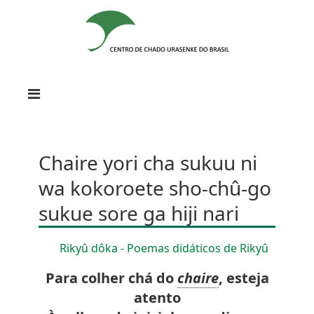
Chaire
yori cha sukuu ni
wa kokoroete sho-chû-go
sukue sore ga hiji nari
Rikyû dôka - Poemas didáticos de Rikyû
Para colher chá do
chaire
,
esteja
atento