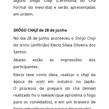
alguns
Shôgo Chaji
(Cerimônia do Chá
Formal do meio-dia) e serão apresentadas
em ordem.
SHÔGO CHAJI
de 28 de junho
No dia 28 de junho aconteceu o
Shôgo Chaji
do
teishu
(anfitrião) Klecio Sôwa Oliveira dos
Santos.
Abaixo estão as impressões dos
participantes.
Klecio teve como ideia, realizar o
chaji
da
época de
wabi
em outubro no Japão.
O processo de preparo do chá
(
temae
)
realizado foi o
nakaoki
(que aproxima o fogo
para os convidados), e em um braseiro de
ferro
yatsureburo
(que parece desgastado).