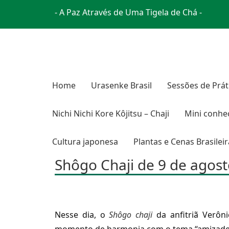
- A Paz Através de Uma Tigela de Chá -
Home
Urasenke Brasil
Sessões de Prát
Nichi Nichi Kore Kôjitsu – Chaji
Mini conhe
Cultura japonesa
Plantas e Cenas Brasilei
Shôgo Chaji de 9 de agos
Nesse dia, o
Shôgo chaji
da anfitriã Verôni