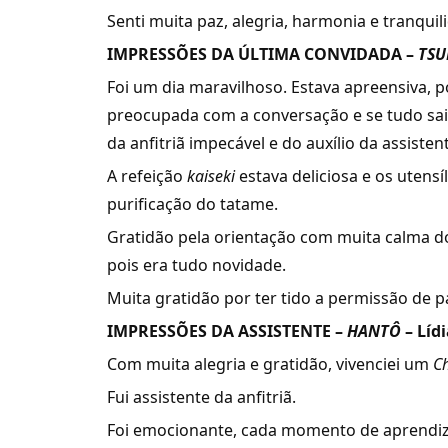
Senti muita paz, alegria, harmonia e tranquil
IMPRESSÕES DA ÚLTIMA CONVIDADA –
TS
Foi um dia maravilhoso. Estava apreensiva, po
preocupada com a conversação e se tudo sair
da anfitriã impecável e do auxílio da assisten
A refeição
kaiseki
estava deliciosa e os utens
purificação do tatame.
Gratidão pela orientação com muita calma d
pois era tudo novidade.
Muita gratidão por ter tido a permissão de p
IMPRESSÕES DA ASSISTENTE –
HANTÔ
–
Líd
Com muita alegria e gratidão, vivenciei um
Ch
Fui assistente da anfitriã.
Foi emocionante, cada momento de aprendi