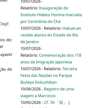
sião.
10/07/2026 -
Relatório:
Inauguração do
Instituto Hideko Honma marcada
por Cerimônia do Chá
Chaji
!
10/07/2026 - Relatório:
Hakuei-an
recebe alunos do Estado do Rio
os do:
de Janeiro
e!
10/07/2026 -
Hayashi
Relatório:
Comemoração dos 118
anos da Imigração Japonesa
10/07/2026 - Relatório:
Terceira
cção do
Festa das Nações no Parque
Bunkyo Kokushikan
10/06/2026 -
Registro de uma
viagem a Marrocos
10/05/2026 -
27. TA 「田」
|