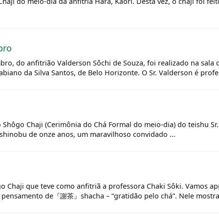
aji do meio-dia da anfitriã Hara, Kaori. Desta vez, o chaji foi fe
bro
ro, do anfitrião Valderson Sôchi de Souza, foi realizado na sala de
abiano da Silva Santos, de Belo Horizonte. O Sr. Valderson é profes
o
 o Shôgo Chaji (Cerimônia do Chá Formal do meio-dia) do teishu Sr
shinobu de onze anos, um maravilhoso convidado ...
o Chaji que teve como anfitriã a professora Chaki Sôki. Vamos ap
m pensamento de『謝茶』shacha – “gratidão pelo chá”. Nele mostra o