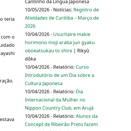
Cantinho da Língua Japonesa
10/05/2026 - Notícias:
Registro de
Atividades de Curitiba – Março de
o teria
2026
10/04/2026 -
Usuchaire makie
e com o
horimono moji araba jun gyaku
cuidado
oboeatsukau to shire
| Rikyû
Hayashi
dôka
10/04/2026 - Relatório:
Curso
Introdutório de um Dia sobre a
ração.
Cultura Japonesa
10/04/2026 - Relatório:
Dia
Internacional da Mulher no
Nippon Country Club, em Arujá
10/04/2026 - Relatório:
Alunos da
 estava
Concept de Ribeirão Preto fazem