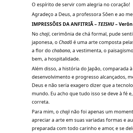
O espírito de servir com alegria no coração!
Agradeço a Deus, a professora Sôen e ao mes
IMPRESSÕES DA ANFITRIÃ –
TEISHU
–
Verôn
No
chaji
, cerimônia de chá formal, pude sent
japonesa, o
Chadô
é uma arte composta pelas 
a flor do
chabana
, a vestimenta, o paisagismo,
bem, a hospitalidade.
Além disso, a história do Japão, comparada à
desenvolvimento e progresso alcançados, me 
Deus e não seria exagero dizer que a tecno
mundo. Eu acho que tudo isso se deve à fé e
correta.
Para mim, o
chaji
não foi apenas um momento
apreciar a arte em suas variadas formas e 
preparada com todo carinho e amor, e se d