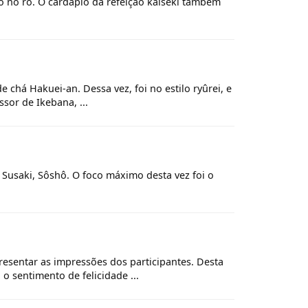
ito no ro. O cardápio da refeição kaiseki também
 chá Hakuei-an. Dessa vez, foi no estilo ryûrei, e
sor de Ikebana, ...
. Susaki, Sôshô. O foco máximo desta vez foi o
resentar as impressões dos participantes. Desta
 sentimento de felicidade ...