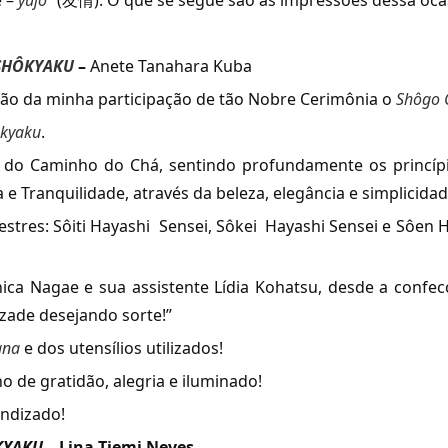
e –
yûjô
” (友情). O que se segue são as impressões dessa oca
SHÔKYAKU
–
Anete Tanahara Kuba
ão da minha participação de tão Nobre Cerimônia o
Sh
ôgo 
kyaku
.
 do Caminho do Chá, sentindo profundamente os princípi
e Tranquilidade, através da beleza, elegância e simplicidad
estres: Sôiti Hayashi Sensei, Sôkei Hayashi Sensei e Sôen 
nica Nagae e sua assistente Lídia Kohatsu, desde a confe
izade desejando sorte!”
ana
e dos utensílios utilizados!
 de gratidão, alegria e iluminado!
endizado!
KYAKU
–
Lina Tiemi Neves