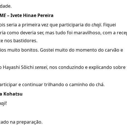
idade.
UME
–
Ivete Hinae Pereira
is seria a primeira vez que participaria do
chaji
. Fiquei
ia como deveria ser, mas tudo foi maravilhoso, com a rec
te nos bastidores.
ílios muito bonitos. Gostei muito do momento do carvão e
o Hayashi Sôichi
sensei
, nos conduzindo e explicando sobre 
articipar e continuar trilhando o caminho do chá.
ia Kohatsu
aji
!
zado na preparação.