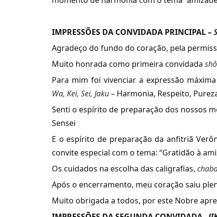
momento de harmonia com o tema “amizad
IMPRESSÕES DA CONVIDADA PRINCIPAL –
Agradeço do fundo do coração, pela permiss
Muito honrada como primeira convidada
shô
Para mim foi vivenciar a expressão máxima
Wa, Kei, Sei, Jaku
– Harmonia, Respeito, Pureza 
Senti o espírito de preparação dos nossos m
Sensei
E o espírito de preparação da anfitriã Verô
convite especial com o tema: “Gratidão à am
Os cuidados na escolha das caligrafias,
chab
Após o encerramento, meu coração saiu pleno
Muito obrigada a todos, por este Nobre apr
IMPRESSÕES DA SEGUNDA CONVIDADA–
JI