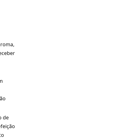
aroma,
receber
em
ção
o de
feição
to