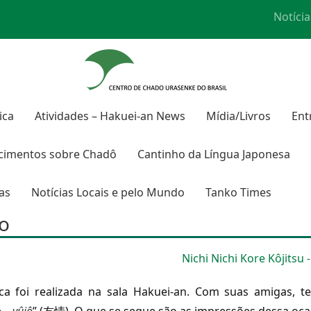
Notícia
ica
Atividades – Hakuei-an News
Mídia/Livros
Ent
cimentos sobre Chadô
Cantinho da Língua Japonesa
ras
Notícias Locais e pelo Mundo
Tanko Times
to
Nichi Nichi Kore Kôjitsu -
ca foi realizada na sala Hakuei-an. Com suas amigas, t