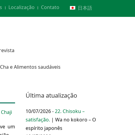
s
Localização
Contato
日本語
revista
Cha e Alimentos saudáveis
Última atualização
10/07/2026 -
22. Chisoku –
 Chaji
satisfação.
| Wa no kokoro – O
eve um
espírito japonês