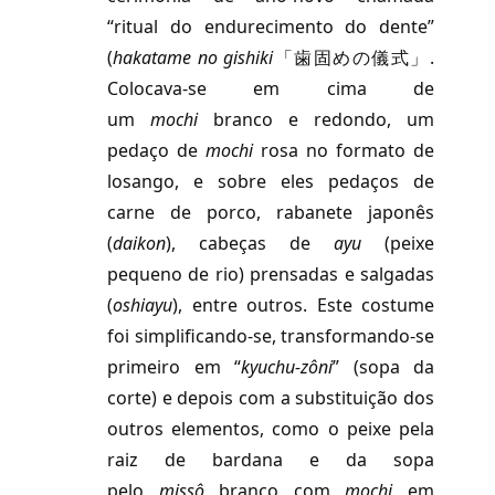
“ritual do endurecimento do dente”
(
hakatame
no
gishiki
「歯固めの儀式」.
Colocava-se em cima de
um
mochi
branco e redondo, um
pedaço de
mochi
rosa no formato de
losango, e sobre eles pedaços de
carne de porco, rabanete japonês
(
daikon
), cabeças de
ayu
(peixe
pequeno de rio) prensadas e salgadas
(
oshiayu
), entre outros. Este costume
foi simplificando-se, transformando-se
primeiro em “
kyuchu-zôni
” (sopa da
corte) e depois com a substituição dos
outros elementos, como o peixe pela
raiz de bardana e da sopa
pelo
missô
branco com
mochi
em