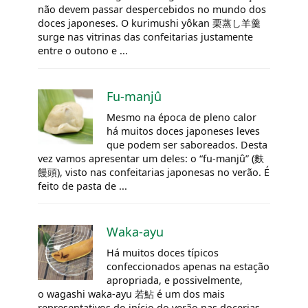
não devem passar despercebidos no mundo dos
doces japoneses. O kurimushi yôkan 栗蒸し羊羹
surge nas vitrinas das confeitarias justamente
entre o outono e ...
Fu-manjû
Mesmo na época de pleno calor
há muitos doces japoneses leves
que podem ser saboreados. Desta
vez vamos apresentar um deles: o “fu-manjû” (麩
饅頭), visto nas confeitarias japonesas no verão. É
feito de pasta de ...
Waka-ayu
Há muitos doces típicos
confeccionados apenas na estação
apropriada, e possivelmente,
o wagashi
waka-ayu
若鮎 é um dos mais
representativos do início do verão nas docerias