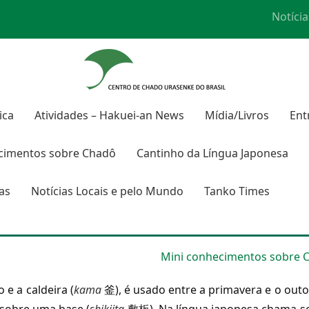
Notícia
ica
Atividades – Hakuei-an News
Mídia/Livros
Ent
cimentos sobre Chadô
Cantinho da Língua Japonesa
ras
Notícias Locais e pelo Mundo
Tanko Times
Mini conhecimentos sobre 
e a caldeira (
kama
釜), é usado entre a primavera e o outo