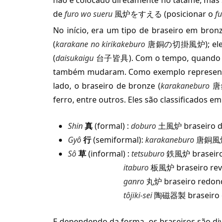
não é colocado diretamente no tatame, mas
de
furo wo sueru
風炉をすえる (posicionar o
fu
No início, era um tipo de braseiro em bronz
(
karakane no kirikakeburo
唐銅の切掛風炉); ele é um
(
daisukaigu
台子皆具). Com o tempo, quando for
também mudaram. Como exemplo representati
lado, o braseiro de bronze (
karakaneburo
唐銅
ferro, entre outros. Eles são classificados em
Shin
真
(formal) :
doburo
土風炉 braseiro d
Gyô
行
(semiformal):
karakaneburo
唐銅風炉 
Sô
草
(informal) :
tetsuburo
鉄風炉 braseiro
itaburo
板風炉 braseiro reve
ganro
丸炉 braseiro redon
tôjiki-sei
陶磁器製 braseiro d
E dependendo da forma, os braseiros são div