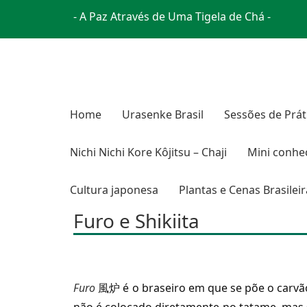
- A Paz Através de Uma Tigela de Chá -
Home
Urasenke Brasil
Sessões de Prát
Nichi Nichi Kore Kôjitsu – Chaji
Mini conhe
Cultura japonesa
Plantas e Cenas Brasilei
Furo e Shikiita
Furo
風炉 é o braseiro em que se põe o carvão 