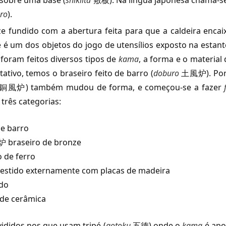
 sobre uma base (
shikiita
敷板). Na língua japonesa chama-se
ro
).
e fundido com a abertura feita para que a caldeira encai
 dos objetos do jogo de utensílios exposto na estant
am feitos diversos tipos de
kama
, a forma e o material
vo, temos o braseiro feito de barro (
doburo
土風炉). Por
風炉) também mudou de forma, e começou-se a fazer
f
 três categorias:
e barro
braseiro de bronze
 de ferro
stido externamente com placas de madeira
do
e cerâmica
ididos nos que usam tripé (
gotoku
五徳) onde o
kama
é apo