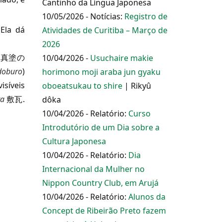
Cantinho da Língua Japonesa
10/05/2026 - Notícias:
Registro de
Ela dá
Atividades de Curitiba – Março de
2026
真塗の
10/04/2026 -
Usuchaire makie
doburo
)
horimono moji araba jun gyaku
isíveis
oboeatsukau to shire
| Rikyû
ra
敷瓦.
dôka
10/04/2026 - Relatório:
Curso
Introdutório de um Dia sobre a
Cultura Japonesa
10/04/2026 - Relatório:
Dia
Internacional da Mulher no
Nippon Country Club, em Arujá
10/04/2026 - Relatório:
Alunos da
Concept de Ribeirão Preto fazem