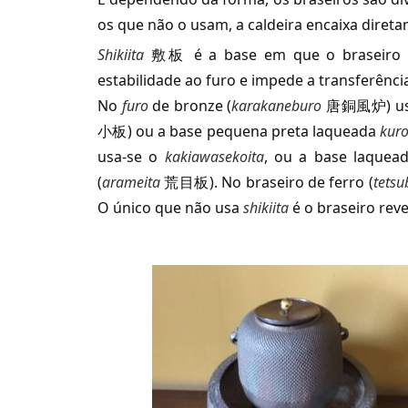
os que não o usam, a caldeira encaixa diret
Shikiita
敷板 é a base em que o braseiro é p
estabilidade ao furo e impede a transferênci
No
furo
de bronze (
karakaneburo
唐銅風炉) usa-
小板) ou a base pequena preta laqueada
kuro
usa-se o
kakiawasekoita
, ou a base laquead
(
arameita
荒目板). No braseiro de ferro (
tetsu
O único que não usa
shikiita
é o braseiro rev