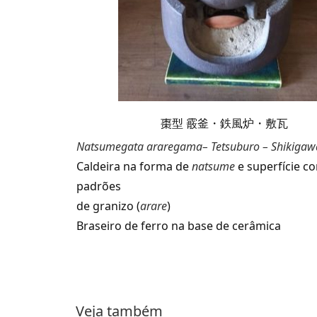
棗型 霰釜・鉄風炉・敷瓦
Natsumegata araregama– Tetsuburo – Shikigaw
Caldeira na forma de
natsume
e superfície c
padrões
de granizo (
arare
)
Braseiro de ferro na base de cerâmica
Veja também