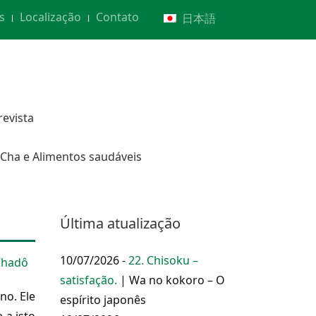
s
Localização
Contato
日本語
revista
Cha e Alimentos saudáveis
Última atualização
10/07/2026 -
22. Chisoku –
Chadô
satisfação.
| Wa no kokoro – O
no. Ele
espírito japonês