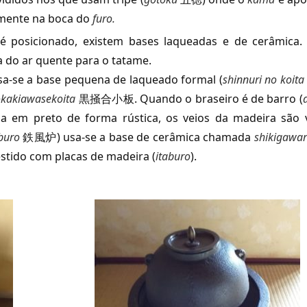
amente na boca do
furo.
osicionado, existem bases laqueadas e de cerâmica. 
a do ar quente para o tatame.
se a base pequena de laqueado formal (
shinnuri no koita
kakiawasekoita
黒掻合小板. Quando o braseiro é de barro (
a em preto de forma rústica, os veios da madeira são v
buro
鉄風炉) usa-se a base de cerâmica chamada
shikigawa
estido com placas de madeira (
itaburo
).