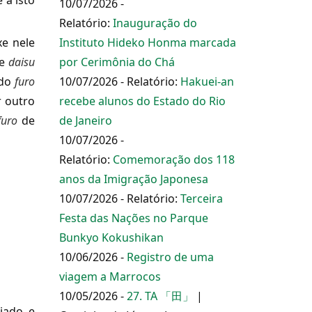
 a isto
10/07/2026 -
Relatório:
Inauguração do
xe nele
Instituto Hideko Honma marcada
e
daisu
por Cerimônia do Chá
 do
furo
10/07/2026 - Relatório:
Hakuei-an
 outro
recebe alunos do Estado do Rio
uro
de
de Janeiro
10/07/2026 -
Relatório:
Comemoração dos 118
anos da Imigração Japonesa
10/07/2026 - Relatório:
Terceira
Festa das Nações no Parque
Bunkyo Kokushikan
10/06/2026 -
Registro de uma
viagem a Marrocos
10/05/2026 -
27. TA 「田」
|
iado, e