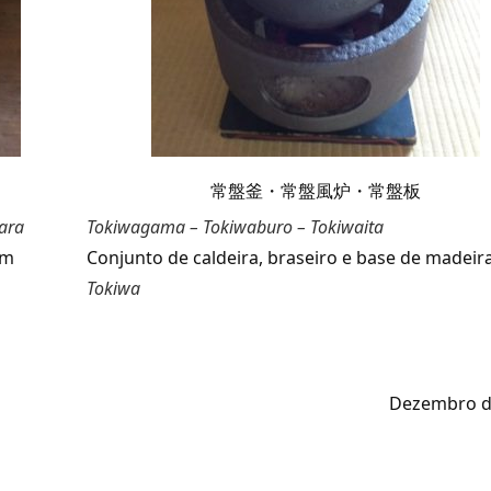
常盤釜・常盤風炉・常盤板
ara
Tokiwagama – Tokiwaburo – Tokiwaita
om
Conjunto de caldeira, braseiro e base de madeir
Tokiwa
Dezembro d