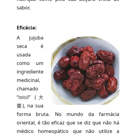
sabor.
Eficácia:
A jujuba
seca é
usada
como um
ingrediente
medicinal,
chamado
“
taisô
” (大
棗), na sua
forma bruta. No mundo da farmácia
oriental, é tão eficaz que se diz que não há
médico homeopático que não utilize a