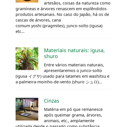
artesãos, coisas da natureza como
gramíneas e árvores renascem em esplêndidos
produtos artesanais. No caso do Japão, há os de
cascas de árvores, cana
comum yoshi (pragmites), junco-solto (igusa)
etc…
Materiais naturais: igusa,
shuro
Entre vários materiais naturais,
apresentaremos o junco-solto
(igusa イグサ) usado para tatames em washitsu e
a palmeira-moinho-de-vento (shuro シュロ)…
Cinzas
Matéria em pó que remanesce
após queimar grama, árvores,
animais, etc., amplamente
utilizada desde o passado como substância