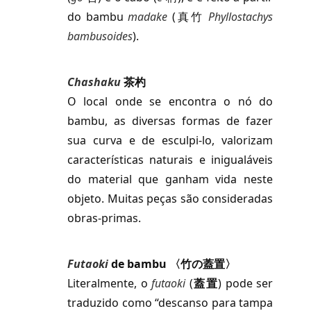
do bambu
madake
(真竹
Phyllostachys
bambusoides
).
Chashaku
茶杓
O local onde se encontra o nó do
bambu, as diversas formas de fazer
sua curva e de esculpi-lo, valorizam
características naturais e inigualáveis
do material que ganham vida neste
objeto. Muitas peças são consideradas
obras-primas.
Futaoki
de bambu
〈竹の蓋置〉
Literalmente, o
futaoki
(
蓋置
) pode ser
traduzido como “descanso para tampa