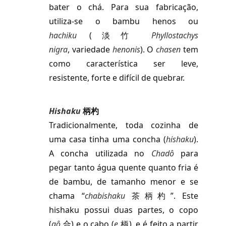
bater o chá. Para sua fabricação,
utiliza-se o bambu henos ou
hachiku
(淡竹
Phyllostachys
nigra
,
variedade
henonis
). O
chasen
tem
como característica ser leve,
resistente, forte e difícil de quebrar.
Hishaku
柄杓
Tradicionalmente, toda cozinha de
uma casa tinha uma concha
(
hishaku
)
.
A concha utilizada no
Chadô
para
pegar tanto água quente quanto fria é
de bambu, de tamanho menor e se
chama “
chabishaku
茶柄杓”. Este
hishaku possui duas partes, o copo
(
gô
合) e o cabo (
e
柄), e é feito a partir