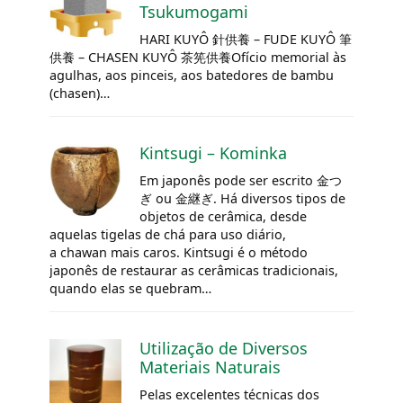
Tsukumogami
HARI KUYÔ 針供養 – FUDE KUYÔ 筆
供養 –
CHASEN
KUYÔ 茶筅供養Ofício memorial às
agulhas, aos pinceis, aos batedores de bambu
(chasen)…
Kintsugi – Kominka
Em japonês pode ser escrito 金つ
ぎ ou 金継ぎ. Há diversos tipos de
objetos de cerâmica, desde
aquelas tigelas de chá para uso diário,
a
chawan
mais caros. Kintsugi é o método
japonês de restaurar as cerâmicas tradicionais,
quando elas se quebram…
Utilização de Diversos
Materiais Naturais
Pelas excelentes técnicas dos