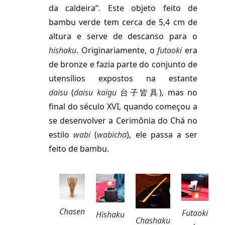
da caldeira”. Este objeto feito de
bambu verde tem cerca de 5,4 cm de
altura e serve de descanso para o
hishaku
.
Originariamente, o
futaoki
era
de bronze e fazia parte do conjunto de
utensílios expostos na estante
daisu
(
daisu kaigu
台子皆具), mas no
final do século XVI, quando começou a
se desenvolver a Cerimônia do Chá no
estilo
wabi
(
wabicha
), ele passa a ser
feito de bambu.
Chasen
Futaoki
Hishaku
Chashaku