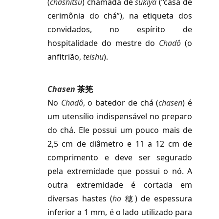
(
chashitsu
) chamada de
sukiya
(“casa de
cerimônia do chá”), na etiqueta dos
convidados, no espírito de
hospitalidade do mestre do
Chadô
(o
anfitrião,
teishu
).
Chasen
茶筅
No
Chadô
,
o batedor de chá
(
chasen
)
é
um utensílio indispensável no preparo
do chá. Ele possui um pouco mais de
2,5 cm de diâmetro e 11 a 12 cm de
comprimento e deve ser segurado
pela extremidade que possui o nó. A
outra extremidade é cortada em
diversas hastes (
ho
穂) de espessura
inferior a 1 mm, é o lado utilizado para