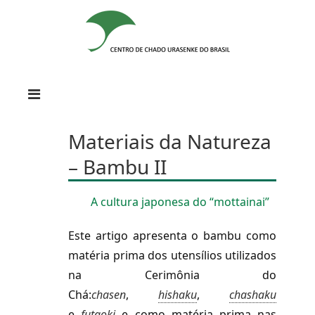
Materiais da Natureza
– Bambu II
A cultura japonesa do “mottainai”
Este artigo apresenta o bambu como
matéria prima dos utensílios utilizados
na Cerimônia do
Chá:
chasen
,
hishaku
,
chashaku
e
futaoki
e como matéria prima nas