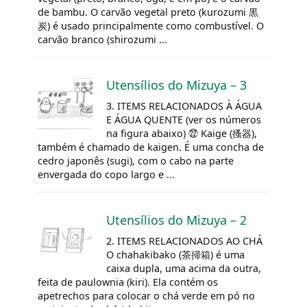
de bambu. O carvão vegetal preto (kurozumi 黒
炭) é usado principalmente como combustível. O
carvão branco (shirozumi ...
Utensílios do
Mizuya
– 3
3. ITEMS RELACIONADOS À ÁGUA
E ÁGUA QUENTE (ver os números
na figura abaixo) ㉒ Kaige (搔器),
também é chamado de kaigen. É uma concha de
cedro japonês (sugi), com o cabo na parte
envergada do copo largo e ...
Utensílios do
Mizuya
– 2
2. ITEMS RELACIONADOS AO CHÁ
O chahakibako (茶掃箱) é uma
caixa dupla, uma acima da outra,
feita de paulownia (kiri). Ela contém os
apetrechos para colocar o chá verde em pó no