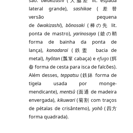
são:
ôwakizashi
(大脇差 lit. espada
lateral grande),
sashikae
(差替
versão pequena
de
ôwakizashi
),
bônosaki
(棒の先 lit.
ponta de mastro),
yarinosaya
(鎗の鞘
forma de bainha da ponta de
lança),
kanadarai
(鉄盥 bacia de
metal),
hyôtan
(瓢箪 cabaça) e
efugo
(餌
畚 forma de cesta para isca de falcões).
Além desses,
teppatsu
(鉄鉢 forma de
tigela usada por monge-
mendicante),
mentsû
(面通 de madeira
envergada),
kikuwari
(菊割 com traços
de pétalas de crisântemo),
yohô
(四方
forma quadrada).