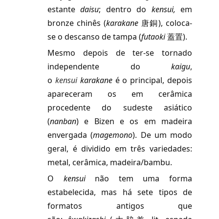
estante
daisu
; dentro do
kensui
,
em
bronze chinês (
karakane
唐銅), coloca-
se o descanso de tampa
(
futaoki
蓋置).
Mesmo depois de ter-se tornado
independente do
kaigu
,
o
kensui
karakane
é o principal, depois
apareceram os em cerâmica
procedente do sudeste asiático
(
nanban
) e Bizen e os em madeira
envergada (
magemono
). De um modo
geral, é dividido em três variedades:
metal, cerâmica, madeira/bambu.
O
kensui
não tem uma forma
estabelecida, mas há sete tipos de
formatos antigos que