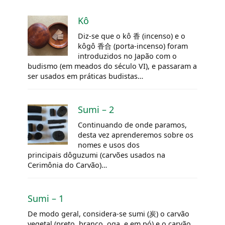
Kô
Diz-se que o kô 香 (incenso) e o
kôgô
香合 (porta-incenso) foram
introduzidos no Japão com o
budismo (em meados do século VI), e passaram a
ser usados em práticas budistas…
Sumi – 2
Continuando de onde paramos,
desta vez aprenderemos sobre os
nomes e usos dos
principais dôguzumi (carvões usados na
Cerimônia do Carvão)…
Sumi – 1
De modo geral, considera-se sumi (炭) o carvão
vegetal (preto, branco, oga, e em pó) e o carvão